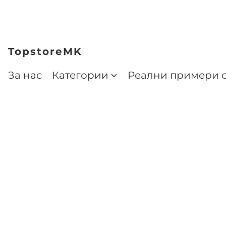
TopstoreMK
За нас
Категории
Реални примери о