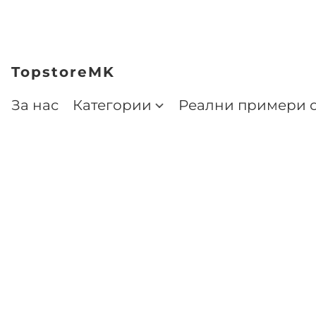
TopstoreMK
За нас
Категории
Реални примери о