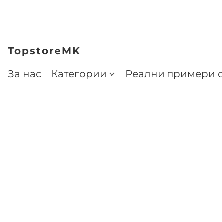
TopstoreMK
За нас
Категории
Реални примери о