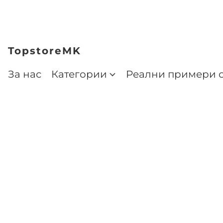
TopstoreMK
За нас
Категории
Реални примери о